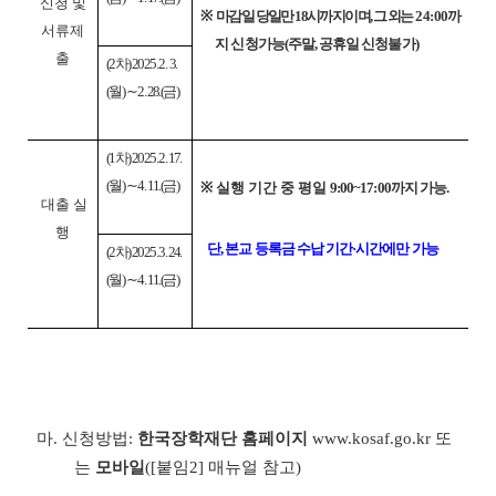
신청 및
※
마감일 당일만 18시까지이며, 그 외는
2
4:00까
서류제
지 신청가능(주말, 공휴일 신청불가)
출
(2차) 2025. 2. 3.
(월) ∼ 2. 28.(금)
(1차) 2025. 2. 17.
(월) ∼ 4. 11.(금)
※ 실행 기간 중 평일
9:00~17:00까지 가능.
대출 실
행
단, 본교 등록금 수납 기간·시간에만 가능
(2차) 2025. 3. 24.
(월) ∼ 4. 11.(금)
마. 신청방법:
한국장학재단 홈페이지
www.kosaf.go.kr 또
는
모바일
([붙임2] 매뉴얼 참고)