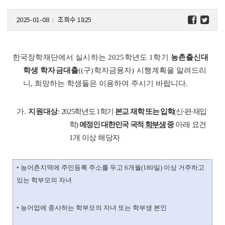
2025-01-08
조회수 1825
l
한국장학재단에서 실시하는 2025학년도 1학기
농촌출신대
학생 학자금대출
((구)학자금융자) 시행
계획을 알려드리
니, 희망하는 학생들은 이용하여 주시기 바랍니다.
가.
지원
대상
:
2025학년도 1학기
본교 재학 또는 입학
(신·편·재입
학)
예정인 대한민국 국적
학부생
중
아래 요건
1개 이상 해당자
• 농어촌지역에 주민등록 주소를 두고 6개월(180일) 이상 거주하고
있는 학부모의 자녀
• 농어업에 종사하는 학부모의 자녀 또는 학부생 본인