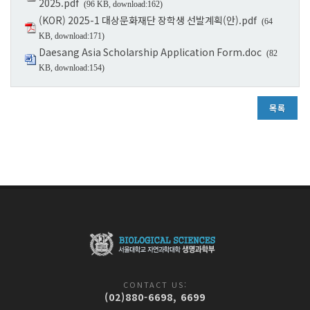
2025.pdf
(96 KB, download:162)
(KOR) 2025-1 대상문화재단 장학생 선발계획(안).pdf
(64
KB, download:171)
Daesang Asia Scholarship Application Form.doc
(82
KB, download:154)
목록
CONTACT US:
(02)880-6698, 6699