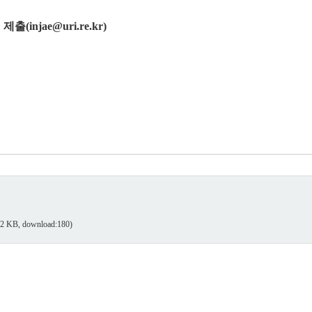
제출(injae@uri.re.kr)
82 KB, download:180)