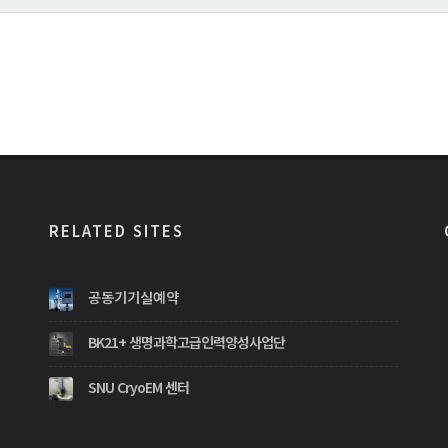
RELATED SITES
공동기기실예약
BK21+ 생명과학고급인력양성사업단
SNU CryoEM 센터