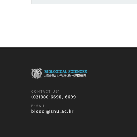
CONTACT US:
(02)880-6698, 6699
E-MAIL:
biosci@snu.ac.kr