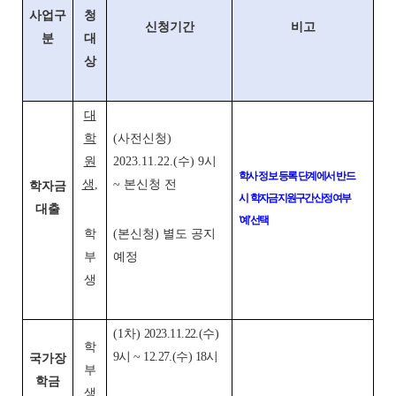
사업구
청
신청기간
비고
분
대
상
대
학
(사전신청)
원
2023.11.22.(수) 9시
학사 정보 등록 단계에서 반드
생
,
~ 본신청 전
학자금
시
학자금 지원구간 산정 여부
대출
'예' 선택
학
(본신청) 별도 공지
부
예정
생
(1차)
2023.11.22.(수)
학
9시 ~ 12.27.(수) 18시
국가장
부
학금
생