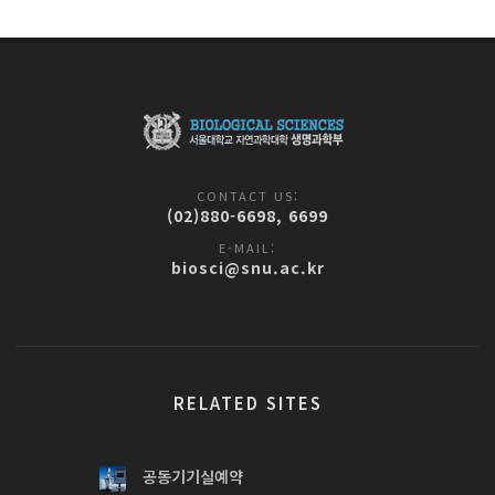
CONTACT US:
(02)880-6698, 6699
E-MAIL:
biosci@snu.ac.kr
RELATED SITES
공동기기실예약