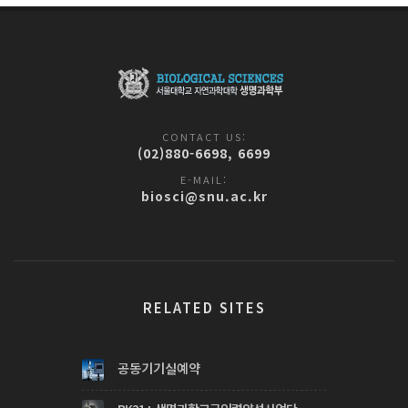
CONTACT US:
(02)880-6698, 6699
E-MAIL:
biosci@snu.ac.kr
RELATED SITES
공동기기실예약