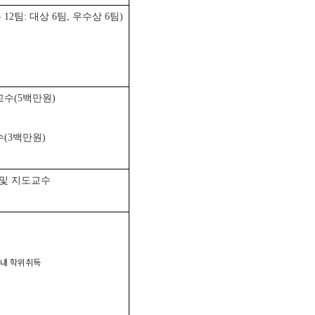
12팀: 대상 6팀, 우수상 6팀)
도교수(5백만원)
수(3백만원)
 및 지도교수
기간 내 학위취득
)