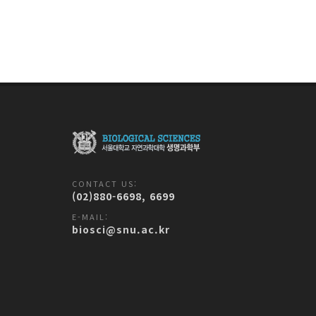
CONTACT US:
(02)880-6698, 6699
E-MAIL:
biosci@snu.ac.kr