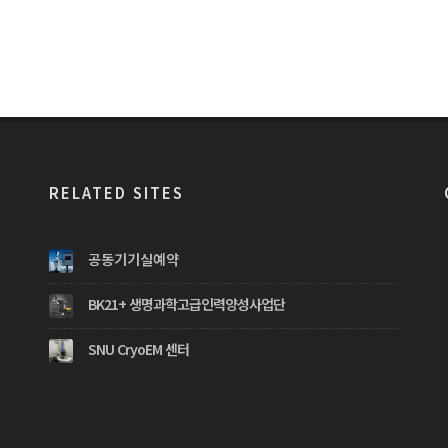
RELATED SITES
공동기기실예약
BK21+ 생명과학고급인력양성사업단
SNU CryoEM 센터