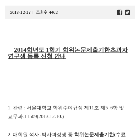
2013-12-17
조회수 4462
l
2014
학년도
1
학기 학위논문제출기한초과자
연구생 등록 신청 안내
1.
관련
:
서울대학교 학위수여규정 제
11
조 제
5
․
6
항 및
교무과
-11509(2013.12.10.)
2.
대학원 석사
․
박사과정생 중
학위논문제출기한
(
수료