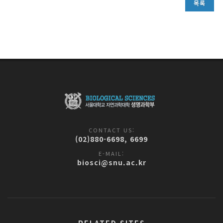
목록
CONTACT US:
(02)880-6698, 6699
E-MAIL:
biosci@snu.ac.kr