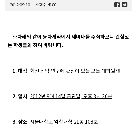
2012-09-10
조회수 4180
l
※아래와 같이 동아제약에서 세미나를 주최하오니 관심있
는 학생들의 참여 바랍니다.
1.
대상
:
혁신 신약 연구에 관심이 있는 모든 대학원생
2.
일시
:
2012
년
9
월
14
일 금요일
,
오후
3
시
30
분
3.
장소
:
서울대학교 약학대학
21
동
108
호