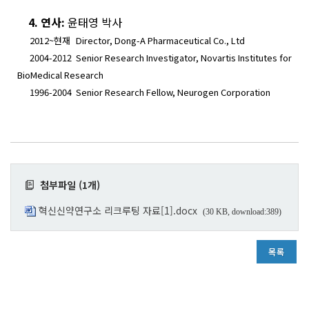
4.
연사
:
윤태영 박사
2012~
현재
Director, Dong-A Pharmaceutical Co., Ltd
2004-2012
Senior Research Investigator, Novartis Institutes for
BioMedical Research
1996-2004
Senior Research Fellow, Neurogen Corporation
첨부파일 (1개)
혁신신약연구소 리크루팅 자료[1].docx
(30 KB, download:389)
목록