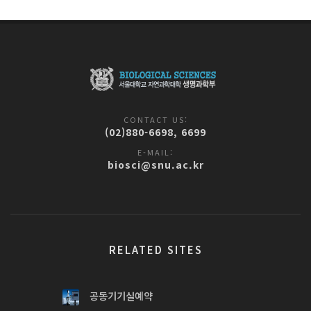
CONTACT US:
(02)880-6698, 6699
E-MAIL:
biosci@snu.ac.kr
RELATED SITES
공동기기실예약