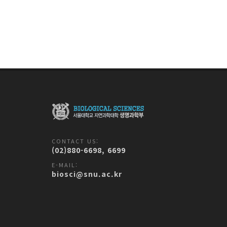
CONTACT US:
(02)880-6698, 6699
E-MAIL:
biosci@snu.ac.kr