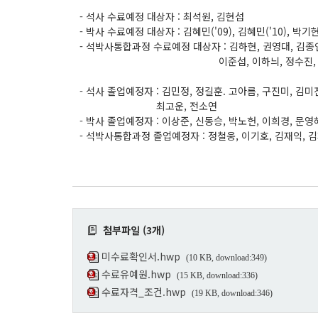
- 석사 수료예정 대상자 : 최석원, 김현섭
- 박사 수료예정 대상자 : 김혜민('09), 김혜민('10), 박
- 석박사통합과정 수료예정 대상자 : 김하현, 권영대, 김종인
이준섭, 이하늬, 정수진, 
- 석사 졸업예정자 : 김민정, 정길훈. 고아름, 구진미, 김미
최고운, 전소연
- 박사 졸업예정자 : 이상준, 신동승, 박노헌, 이희경, 문영
- 석박사통합과정 졸업예정자 : 정철웅, 이기호, 김재익, 
첨부파일 (3개)
미수료확인서.hwp
(10 KB, download:349)
수료유예원.hwp
(15 KB, download:336)
수료자격_조건.hwp
(19 KB, download:346)