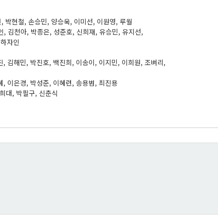
기현, 박현철, 손승민, 양승욱, 이미선, 이원영, 루월
, 김천아, 박종은, 성준호, 신희재, 유승민, 유지선,
하자인
진, 김해민, 박진호, 백진희, 이송이, 이지민, 이희원, 조벼리,
혜, 이은경, 박성준, 이혜련, 송용범, 최진용
김희대, 박필구, 신춘식