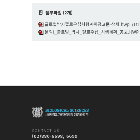
첨부파일 (2개)
글로벌박사펠로우십시행계획공고문-상세.hwp
(141
붙임)_글로벌_박사_펠로우십_시행계획_공고.HWP
CONTACT US:
(02)880-6698, 6699