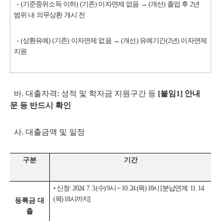
- (기준중위소득 이하) (기존) 이자면제 없음 → (개선) 졸업 후 2년
범위 내 의무상환 개시 전
- (상환유예) (기존) 이자면제 없음 → (개선) 유예기간(2년) 이자면제
지원
바. 대출자격: 성적 및 학자금 지원구간 등
[붙임1] 안내
문 등 반드시 확인
사. 대출금액 및 일정
구분
기간
•
신청:
2024. 7. 3.(수) 9시 ~ 10. 24.(목) 18시 [분납연계: 11. 14.
(목) 18시까지]
등록금 대
출