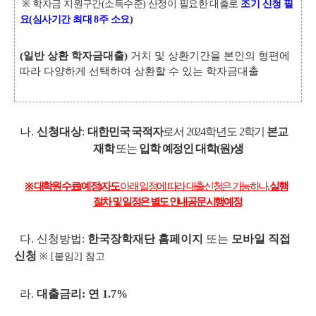
※ 학자금 지원구간(소득수준) 산정이 필요한 대출로
조기 신청 필
요(심사기간 최대 8주 소요
)
(일반 상환 학자금대출)
거치 및 상환기간을 본인의 형편에
따라 다양하게 선택하여 상환할 수 있는 학자금대출
나.
신청대상
:
대한민국 국적자
로서 2024학년도 2학기
본교
재학
또는
입학 예정인 대학(원)생
※
대학원 수료(예정)자도
아래 일정에 따라 대출신청은 가능하나,
실행
절차 및 일정은 별도 안내공문 시행예정
다. 신청방법:
한국장학재단 홈페이지
또는
모바일 직접
신청
※ [붙임2] 참고
라.
대출금리: 연 1.7%