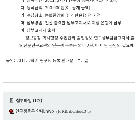
나. 등록기간: 2011. 2학기 연구생 등록기간(1차 ~ 3차)
다. 등록금액: 200,000원(이․공계 금액)
라. 수납장소: 농협중앙회 및 신한은행 전 지점
마. 납부방법: 전산 출력한 납부고지서로 지정 은행에 납부
바. 납부고지서 출력
정보광장-학사행정-수업관리-졸업정보-연구생부담금고지서(
※ 전문연구요원의 연구생 등록은 의무 사항이 아닌 본인의 필요에 
붙임: 2011. 2학기 연구생 등록 안내문 1부. 끝
첨부파일 (1개)
연구생등록 안내.hwp
(16 KB, download:345)