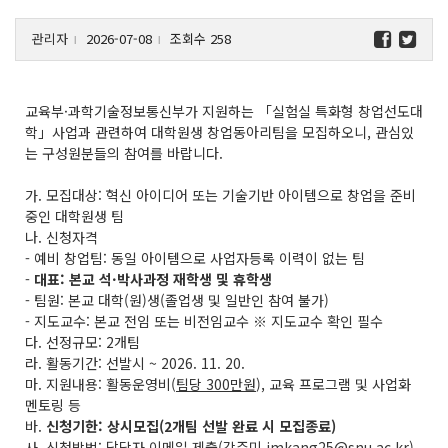
관리자
2026-07-08
조회수 258
l
l
교육부·과학기술정보통신부가 지원하는 「실험실 특화형 창업선도대
학」사업과 관련하여 대학원생 창업동아리팀을 모집하오니, 관심있
는 구성원분들의 참여를 바랍니다.
가. 모집대상: 혁신 아이디어 또는 기술기반 아이템으로 창업을 준비
중인 대학원생 팀
나. 신청자격
- 예비 창업팀: 동일 아이템으로 사업자등록 이력이 없는 팀
-
대표: 본교 석·박사과정 재학생 및 휴학생
- 팀원: 본교 대학(원)생(졸업생 및 일반인 참여 불가)
- 지도교수: 본교 전임 또는 비전임교수 ※ 지도교수 확인 필수
다. 선정규모: 2개팀
라. 활동기간: 선발시 ~ 2026. 11. 20.
마. 지원내용: 활동운영비
(
팀당 300만원
)
, 교육 프로그램 및 사업화
멘토링 등
바.
신청기한: 상시모집(2개팀 선발 완료 시 모집종료)
사. 신청방법: 담당자 이메일 제출(강주미 jmkang25@snu.ac.kr)