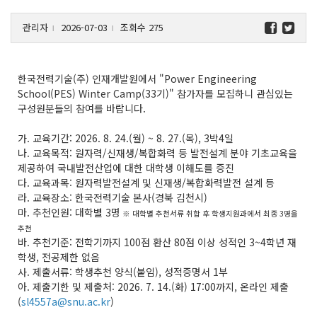
관리자
2026-07-03
조회수 275
l
l
한국전력기술(주) 인재개발원에서 "Power Engineering
School(PES) Winter Camp(33기)" 참가자를
모집하니 관심있는
구성원분들의 참여를 바랍니다.
가. 교육기간: 2026. 8. 24.(월) ~ 8. 27.(목), 3박4일
나. 교육목적: 원자력/신재생/복합화력 등 발전설계 분야 기초교육을
제공하여 국내발전산업에 대한 대학생 이해도를 증진
다. 교육과목: 원자력발전설계 및 신재생/복합화력발전 설계 등
라. 교육장소: 한국전력기술 본사(경북 김천시)
마. 추천인원: 대학별 3명
※ 대학별 추천서류 취합 후 학생지원과에서 최종 3명을
추천
바. 추천기준: 전학기까지 100점 환산 80점 이상 성적인 3~4학년 재
학생, 전공제한 없음
사. 제출서류: 학생추천 양식(붙임), 성적증명서 1부
아. 제출기한 및 제출처: 2026. 7. 14.(화) 17:00까지, 온라인 제출
(
sl4557a@snu.ac.kr
)