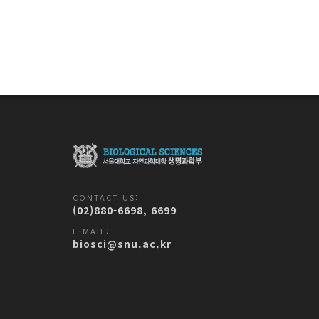
CONTACT US:
(02)880-6698, 6699
E-MAIL:
biosci@snu.ac.kr