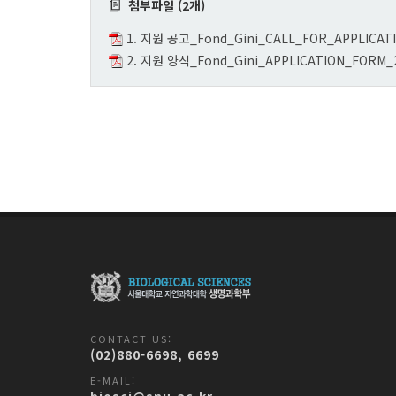
첨부파일 (2개)
1. 지원 공고_Fond_Gini_CALL_FOR_APPLICATIO
2. 지원 양식_Fond_Gini_APPLICATION_FORM_2
CONTACT US:
(02)880-6698, 6699
E-MAIL: