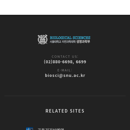
CONTACT US:
(02)880-6698, 6699
E-MAIL:
biosci@snu.ac.kr
RELATED SITES
공동기기실예약