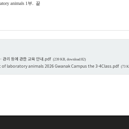
ratory animals 1부. 끝
ㆍ관리 등에 관한 교육 안내.pdf
(239 KB, download:82)
붙임 2. Education on the use and management of laboratory animals 2026 Gwanak Campus the 3-4Class.pdf
(73 K