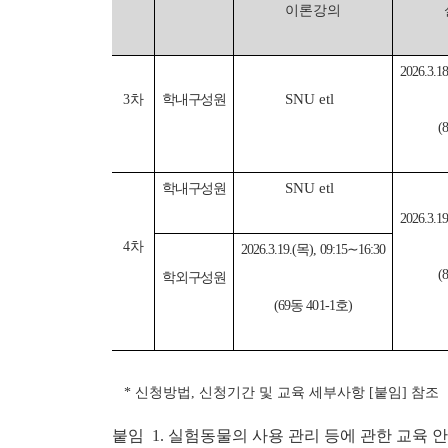
이론강의
2026.3.1
SNU etl
3차
학내구성원
(
SNU etl
학내구성원
2026.3.1
4차
2026.3.19.(목), 09:15∼16:30
(
학외구성원
(69동 401-1호)
* 신청방법, 신청기간 및 교육 세부사항 [붙임] 참조
붙임 1. 실험동물의 사용 관리 등에 관한 교육 안