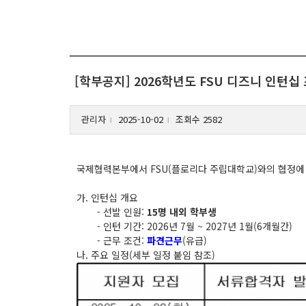
[학부공지] 2026학년도 FSU 디즈니 인턴
관리자
2025-10-02
조회수 2582
l
l
국제협력본부에서 FSU(플로리다 주립대학교)와의 협정에 
가. 인턴십 개요
- 선발 인원:
15명 내외 학부생
- 인턴 기간: 2026년 7월 ~ 2027년 1월(6개월간)
- 근무 조건:
파견근무
(유급)
나. 주요 일정(세부 일정 붙임 참조)