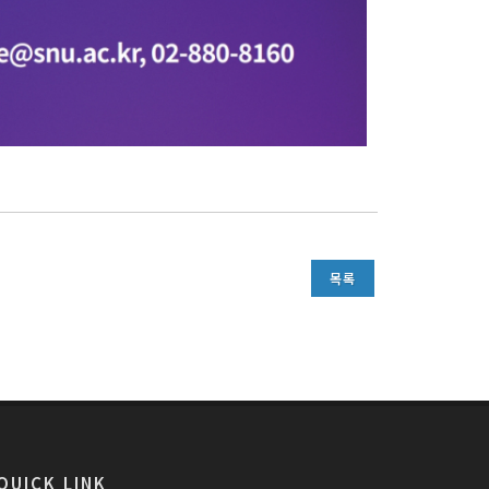
목록
QUICK LINK