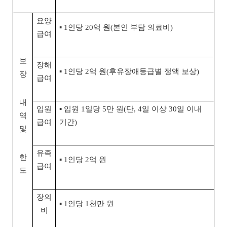
요양
▪ 1인당 20억 원(본인 부담 의료비)
급여
보
장해
▪ 1인당 2억 원(후유장애등급별 정액 보상)
장
급여
내
입원
▪ 입원 1일당 5만 원(단, 4일 이상 30일 이내
역
급여
기간)
및
유족
한
▪ 1인당 2억 원
급여
도
장의
▪ 1인당 1천만 원
비