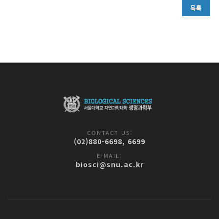
목록
CONTACT US:
(02)880-6698, 6699
E-MAIL:
biosci@snu.ac.kr