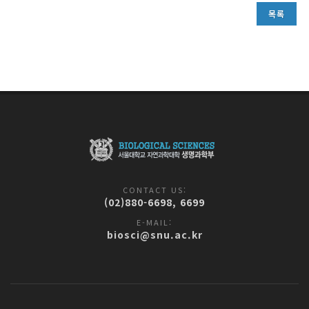
목록
CONTACT US:
(02)880-6698, 6699
E-MAIL:
biosci@snu.ac.kr