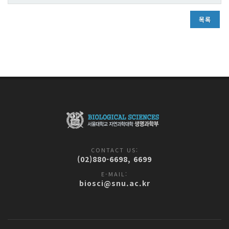
목록
CONTACT US:
(02)880-6698, 6699
E-MAIL:
biosci@snu.ac.kr