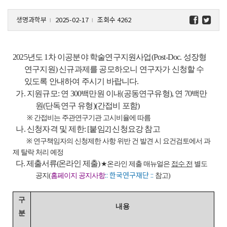
생명과학부
2025-02-17
조회수 4262
l
l
2025년도 1차 이공분야 학술연구지원사업(Post-Doc. 성장형
연구지원) 신규과제를 공모하오니 연구자가 신청할 수
있도록 안내하여 주시기 바랍니다.
가. 지원규모: 연 300백만원 이내(공동연구유형), 연 70백만
원(단독연구 유형)(간접비 포함)
※ 간접비는 주관연구기관 고시비율에 따름
나. 신청자격 및 제한: [붙임2] 신청요강 참고
※ 연구책임자의 신청제한 사항 위반 건 발견 시 요건검토에서 과
제 탈락 처리 예정
다. 제출서류(온라인 제출)
★온라인 제출 매뉴얼은
접수 전
별도
:: 한국연구재단 ::
공지(
홈페이지 공지사항
참고)
구
내용
분