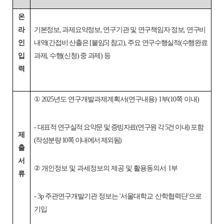
온
라
기본정보, 과제요약정보, 연구기관 및 연구책임자 정보, 연구비
인
내역(간접비 산출은 [붙임5] 참고), 주요 연구수행실적(수행완료
입
과제, 수행(신청) 중 과제) 등
력
① 2025년도 연구개발과제계획서(연구내용) 1부(10쪽 이내)
-
대표적 연구실적 요약문 및 증빙자료(연구원 각 5건 이내) 포함
제
(작성분량 10쪽 이내에서 제외됨)
출
서
② 개인정보 및 과세정보의 제공 및 활용동의서 1부
류
- 3p 주관연구개발기관 정보는 '서울대학교 산학협력단'으로
기입