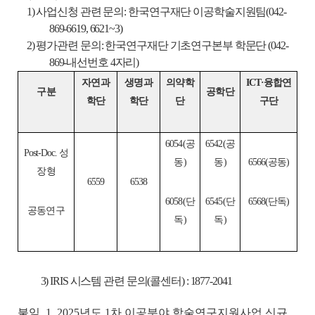
1) 사업신청 관련 문의: 한국연구재단 이공학술지원팀(042-
869-6619, 6621~3)
2) 평가관련 문의: 한국연구재단 기초연구본부 학문단 (042-
869-내선번호 4자리)
자연과
생명과
의약학
ICT·융합연
구분
공학단
학단
학단
단
구단
6054(공
6542(공
Post-Doc. 성
동)
동)
6566(공동)
장형
6559
6538
6058(단
6545(단
6568(단독)
공동연구
독)
독)
3) IRIS 시스템 관련 문의(콜센터) : 1877-2041
붙임 1.
2025년도 1차 이공분야 학술연구지원사업 신규