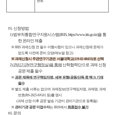
완료
마. 신청방법
1) 범부처통합연구지원시스템(IRIS, https://www.iris.go.kr)을 통
한 온라인 제출
※ IRIS 과제신청 전 필수 이행사항이 있으니 과제신청에 문제가
없도록 사전에 준비 요망(매뉴얼 참고)
※ 과제신청시 주관연구기관은 서울대학교(119-82-08433)로 선택
2)
관리기관(연구행정실)을 통해
산학협력단으로 과제 신청
공문 제출 필수
※
공문 제목에 연구책임자명, 세부 유형(공동/단독 중 택 1) 기재
필수
※ 별도 제출 서류는 없으며 과제정보(연구책임자명, 과제명, 과제
번호(RS-2025-8자리 등)를 명시
(과제 선정 이후 공문 발송 기관이 관리기관으로 등록됨)
※
관리기관 공문
미접수자
는 IRIS에서
최종접수 불가
바. 문의