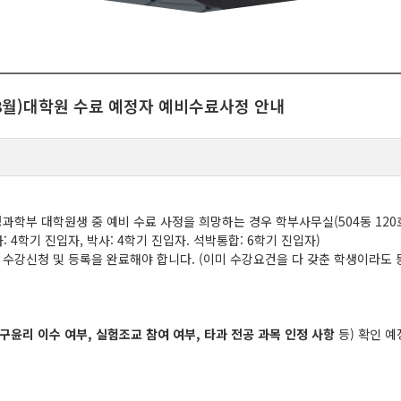
년 8월)대학원 수료 예정자 예비수료사정 안내
과학부 대학원생 중 예비 수료 사정을 희망하는 경우 학부사무실
(504
동
120
사
: 4
학기 진입자
,
박사
: 4
학기 진입자
.
석박통합
: 6
학기 진입자
)
시 수강신청 및 등록을 완료해야 합니다
. (
이미 수강요건을 다 갖춘 학생이라도 
구윤리 이수 여부
,
실험조교 참여 여부
,
타과 전공 과목 인정 사항
등
)
확인 예