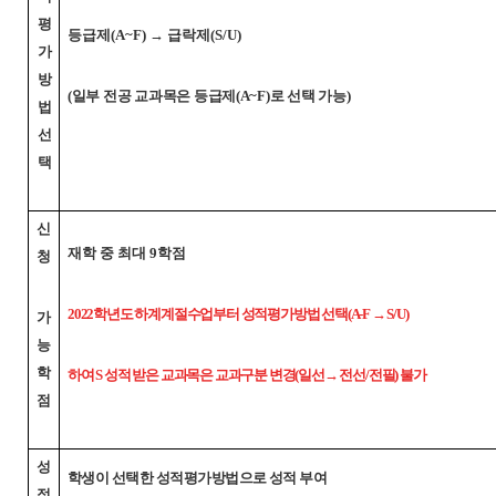
평
등급제(A~F) → 급락제(S/U)
가
방
(일부 전공 교과목은 등급제(A~F)로 선택 가능)
법
선
택
신
재학 중 최대 9학점
청
2022학년도 하계계절수업부터 성적평가방법 선택(A-F → S/U)
가
능
학
하여 S 성적 받은 교과목은 교과구분 변경(일선→ 전선/전필) 불가
점
성
학생이 선택한 성적평가방법으로 성적 부여
적