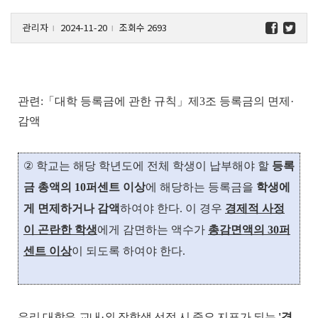
관리자
2024-11-20
조회수 2693
l
l
관련:
「대학 등록금에 관한 규칙」제3조 등록금의 면제·
감액
② 학교는 해당 학년도에 전체 학생이 납부해야 할
등록
금 총액의 10퍼센트 이상
에 해당하는 등록금을
학생에
게 면제하거나 감액
하여야 한다. 이 경우
경제적 사정
이 곤란한 학생
에게 감면하는 액수가
총감면액의 30퍼
센트 이상
이 되도록 하여야 한다.
우리 대학은
교내·외 장학생 선정 시 중요 지표가 되는
'경