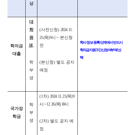
상
대
학
(사전신청)
2024. 11.
원
21.(목) 9시
~ 본신청
학사 정보 등록 단계에서 반드시
생
,
전
학자금
학자금 지원구간 산정 여부 '예' 선
대출
택
학
(본신청) 별도 공지
부
예정
생
(1차)
2024. 11. 21.(목) 9
시 ~ 12. 26.(목) 18시
학
국가장
부
학금
생
(2차) 별도 공지 예
정