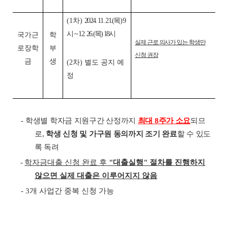
(1차)
2024. 11. 21.(목) 9
시 ~ 12. 26.(목) 18시
국가근
학
실제 근로 의사가 있는 학생만
로장학
부
신청 권장
금
생
(2차) 별도 공지 예
정
-
학생별 학자금 지원구간 산정까지
최대 8주가 소요
되므
로,
학생 신청 및 가구원 동의까지 조기 완료
할 수 있도
록 독려
-
학자금대출 신청 완료 후
"대출실행" 절차를 진행하지
않으면 실제 대출은 이루어지지 않음
- 3개 사업간 중복 신청 가능