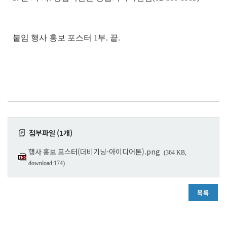
붙임 행사 홍보 포스터 1부. 끝.
첨부파일 (1개)
행사 홍보 포스터(더비기닝-아이디어톤).png
(364 KB,
download:174)
목록