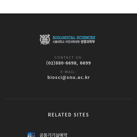
CONTACT US:
(02)880-6698, 6699
E-MAIL:
biosci@snu.ac.kr
RELATED SITES
공동기기실예약