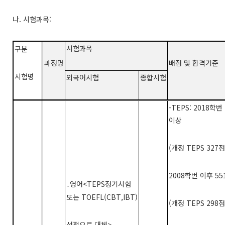
나.
시험과목:
시험과목
구분
과정명
배점 및 합격기준
시험명
외국어시험
종합시험
-TEPS: 2018
학번
이상
(
개정
TEPS 327
점
2008
학번 이후
55
영어
<TEPS
정기시험
․
또는
TOEFL(CBT,IBT)
(
개정
TEPS 298
점
성적으로 대체
>