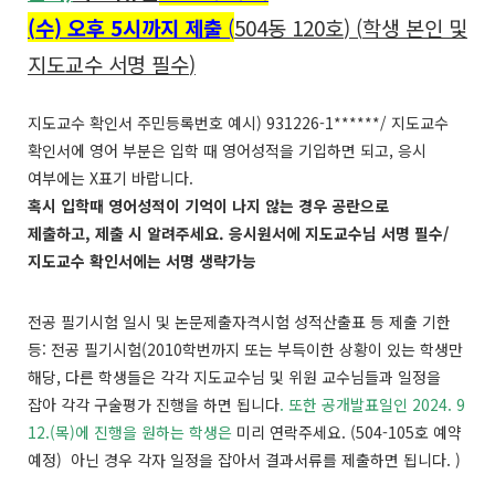
(
수) 오후 5시까지
제출
(
504
동 120호
) (
학생 본인 및
지도교수 서명 필수
)
지도교수 확인서 주민등록번호 예시
) 931226-1******/
지도교수
확인서에 영어 부분은 입학 때 영어성적을 기입하면 되고
,
응시
여부에는
X
표기 바랍니다
.
혹시 입학때 영어성적이 기억이 나지 않는 경우 공란으로
제출하고, 제출 시 알려주세요. 응시원서에 지도교수님 서명 필수/
지도교수 확인서에는 서명 생략가능
전공 필기시험 일시 및 논문제출자격시험 성적산출표 등 제출 기한
등
:
전공 필기시험
(2010
학번까지 또는 부득이한 상황이 있는 학생만
해당
,
다른 학생들은 각각 지도교수님 및 위원 교수님들과 일정을
잡아 각각 구술평가 진행을 하면 됩니다
.
또한
공개발표일인
2024. 9
12.(
목
)
에 진행을 원하는 학생은
미리 연락주세요
. (504-105
호 예약
예정
)
아닌 경우 각자 일정을 잡아서 결과서류를 제출하면 됩니다
. )