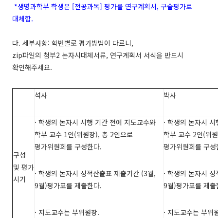
*
생명과학부
학생은 [
전공과목]
평가를
연구계획서,
구술평가로
대체함.
다.
세부사항:
학번별로
평가방법이
다르니,
zip
파일의
첨부2
논자시대체서류,
연구계획서
서식을
반드시
확인해주세요.
석사
박사
·
학생의 논자시 시행 기간 전에 지도교수와
·
학생의 논자시 시
학부 교수
1
인
(
위원장
),
총
2
인으로
학부 교수
2
인
(
위원
평가위원회를 구성한다
.
평가위원회를 구성
구성
및
평가
·
학생의 논자시 성적산출표 제출기간
(3
월
,
·
학생의 논자시 성
시기
9
월
)
평가표를 제출한다
.
9
월
)
평가표를 제출
·
지도교수는 부위원장
.
·
지도교수는 부위