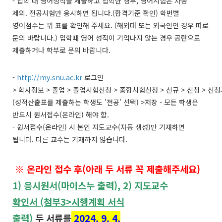
-
입학
때
영어성적을
제출하고
입학한
경우,
영어시험은
자동
제외.
전공시험만
응시하면
됩니다.(
합격기준
확인)
학번별
영어점수는
위
표를
확인해
주세요. (
해외대
또는
외국인인
경우
따로
문의
바랍니다.)
입학때
영어
성적이
기억나지
않는
경우
공란으로
제출하거나
학부로
문의
바랍니다.
-
http://my.snu.ac.kr
로그인
>
학사정보
>
졸업
>
졸업시험신청
>
종합시험신청
>
신규
>
신청
>
신청
(
성적산출표를 제출하는 학생도
'
전공
'
선택
) >
저장
-
모든 학생은
반드시 원서접수
(
온라인
)
해야 함
.
-
원서접수
(
온라인
)
시 본인 지도교수
(
자동 생성
)
만 기재하면
됩니다
.
다른 교수는 기재하지 않습니다
.
※
온라인 접수 후(아래 두 서류 꼭 제출해주세요)
1)
응시원서(마이스누 출력),
2)
지도교수
확인서 (첨부3>시행계획 서식
출력)
두
서류를
2024. 9. 4.