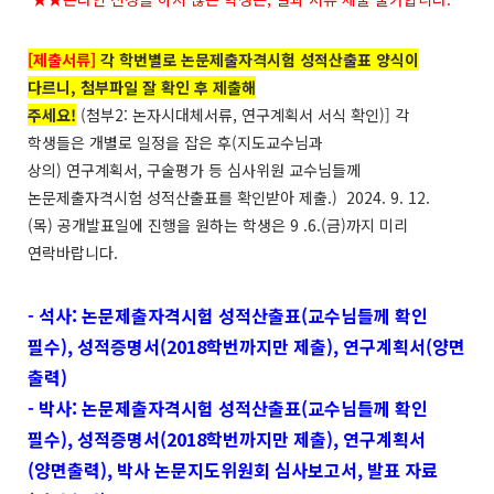
[
제출서류]
각 학번별로 논문제출자격시험 성적산출표 양식이
다르니, 첨부파일 잘 확인 후 제출해
주세요!
(
첨부
2:
논자시대체서류
,
연구계획서 서식 확인
)]
각
학생들은 개별로 일정을 잡은 후
(
지도교수님과
상의
)
연구계획서
,
구술평가 등 심사위원 교수님들께
논문제출자격시험 성적산출표를 확인받아 제출
.) 2024. 9. 12.
(
목
)
공개발표일에 진행을 원하는 학생은
9 .6.(
금
)
까지 미리
연락바랍니다
.
-
석사: 논문제출자격시험 성적산출표(교수님들께 확인
필수), 성적증명서(2018학번까지만 제출), 연구계획서(양면
출력)
- 박사: 논문제출자격시험 성적산출표(교수님들께 확인
필수), 성적증명서(2018학번까지만 제출), 연구계획서
(양면출력), 박사 논문지도위원회 심사보고서, 발표 자료