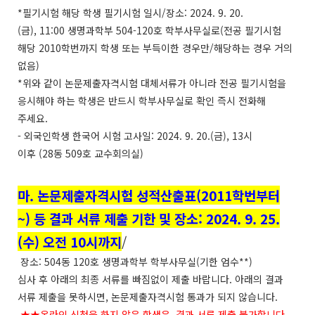
*
필기시험 해당 학생 필기시험 일시
/
장소
: 2024. 9. 20.
(
금
), 11:00
생명과학부
504-120
호 학부사무실로
(
전공 필기시험
해당
2010
학번까지 학생 또는 부득이한 경우만
/
해당하는 경우 거의
없음
)
*
위와 같이 논문제출자격시험 대체서류가 아니라 전공 필기시험을
응시해야 하는 학생은 반드시 학부사무실로 확인 즉시 전화해
주세요
.
-
외국인학생 한국어 시험 고사일
: 2024. 9. 20.(
금
), 13
시
이후
(28
동
509
호 교수회의실
)
마. 논문제출자격시험 성적산출표(2011학번부터
~) 등 결과 서류 제출 기한 및 장소: 2024. 9. 25.
(수) 오전 10시까지
/
장소
: 504
동
120
호 생명과학부 학부사무실
(
기한 엄수
**)
심사 후 아래의 최종 서류를 빠짐없이 제출 바랍니다
.
아래의 결과
서류 제출을 못하시면
,
논문제출자격시험 통과가 되지 않습니다
.
★★
온라인 신청을 하지 않은 학생은
,
결과 서류 제출 불가합니다
.