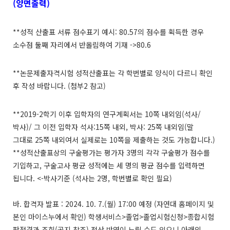
(양면출력)
**
성적 산출표 서류 점수표기 예시
: 80.57
의 점수를 획득한 경우
소수점 둘째 자리에서 반올림하여 기재
->80.6
**
논문제출자격시험 성적산출표는 각 학번별로 양식이 다르니 확인
후 작성 바랍니다
. (
첨부
2
참고
)
**2019-2
학기 이후 입학자의 연구계획서는
10
쪽 내외임
(
석사
/
박사
)/
그 이전 입학자 석사
:15
쪽 내외
,
박사
: 25
쪽 내외임
(
말
그대로
25
쪽 내외여서 실제로는
10
쪽을 제출하는 것도 가능합니다
.)
**
성적산출표상의 구술평가는 평가자
3
명의 각각 구술평가 점수를
기입하고
,
구술고사 평균 성적에는 세 명의 평균 점수를 입력하면
됩니다
. <-
박사기준
(
석사는
2
명
,
학번별로 확인 필요
)
바
.
합격자 발표
: 2024. 10. 7.(
월
) 17:00
예정
(
자연대 홈페이지 및
본인 마이스누에서 확인
)
학생서비스
>
졸업
>
졸업시험신청
>
종합시험
판정결과 조회
(
공지 참조
)
전산 반영이 느릴 수도 있으니 아래의