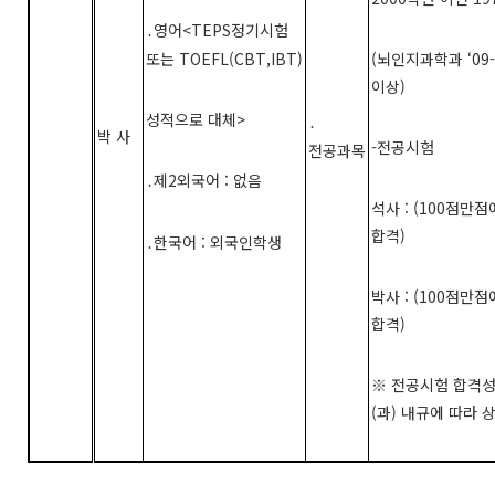
영어
<TEPS
정기시험
․
또는
TOEFL(CBT,IBT)
(
뇌인지과학과
‘09-
이상
)
성적으로 대체
>
․
박 사
-
전공시험
전공과목
제
2
외국어
:
없음
․
석사
: (100
점만점
합격
)
한국어
:
외국인학생
․
박사
: (100
점만점
합격
)
※
전공시험 합격성
(
과
)
내규에 따라
상