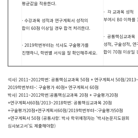
평균값을 적용한다
.
·
각 교과목 성적
부여시
B0
이하를
·
수강과목 성적과 연구계획서 성적의
합이
60
점 이상일 경우 합격 처리한다
.
·
공통핵심교과목
성적
,
구술성적
,
연
· 2019
학번부터는
석사도 구술평가를
합이
70
점 이상일 
진행하니
,
학번별 서식을 잘 확인해주세요
.
석사) 2011~2012
학번:
공통핵심교과목 50
점 +
연구계획서 50
점/2013
2019
학번부터~:
구술평가 40
점+
연구계획서 60
점
박사) 2011~2012
학번:
공톰핵심교과목 20
점 +
구술평가20
점
+
연구계획서60
점/2013~2018
학번:
공통핵심교과목 20
점
+
구술평가20
점+
연구계획서60
점/2019
학번부터~:
구술평가50
점
+
연구계획서 50
점 (
공통사항:
박사
학위예정자는 '
박사논문지도원회
심사보고서'
도
제출해야함)