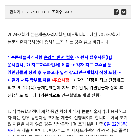
관리자
2024-08-16
조회수 5607
l
l
2024-2
학기 논문제출자격시험 안내드립니다
.
이번
2024-2
학기
논문제출자격시험에 응시하고자 하는 경우 참고 바랍니다
.
*
논문제출자격시험
온라인 원서 접수
-> 원서 접수서류(
(1)
응시원서, 2) 지도교수확인서)
제출 -> 각자 지도 교수님 등
위원님들과 상의 후 구술고사 일정 잡고(연구계획서 작성 포함) -
>
결과 서류
학부로 제출
(
주요사항
)
->
각자 일정을 잡고 진행해도
되고
,
9. 12.(
목)
공개발표일에 지도 교수님 및 위원님들과 상의 후
진행해도 됩니다
.
(기본적으로
연구실별로
개별
진행)
1. 석박통합과정에 재학 중인 학생이 석사 논문제출자격에 응시하고
자 하는 경우 통합과정 포기원 제출이 선행되어야 합니다
.
아직 포기
원 제출을 하지 않은 경우 석
박통합과정 포기원을 최종
8
월
22
일
(
목
)
까지
꼭 제출 바랍니다
.
박사수료 후 박사포기원의 경우
(
석사로 졸업
)