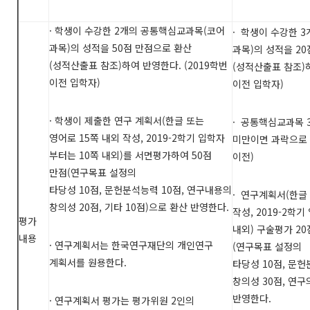
·
학생이 수강한
2
개의 공통핵심교과목
(
코어
·
학생이 수강한
3
과목
)
의 성적을
50
점 만점으로 환산
과목
)
의 성적을
20
(
성적산출표 참조
)
하여 반영한다
. (2019
학번
(
성적산출표 참조
)
이전 입학자
)
이전 입학자
)
·
학생이 제출한 연구 계획서
(
한글 또는
·
공통핵심교과목
영어로
15
쪽 내외 작성
, 2019-2
학기 입학자
미만이면 과락으로
부터는
10
쪽 내외
)
를 서면평가하여
50
점
이전
)
만점
(
연구목표 설정의
타당성
10
점
,
문헌분석능력
10
점
,
연구내용의
·
연구계획서
(
한글
창의성
20
점
,
기타
10
점
)
으로 환산 반영한다
.
작성
, 2019-2
학기
평가
내외
)
구술평가
20
내용
·
연구계획서는 한국연구재단의 개인연구
(
연구목표 설정의
계획서를 원용한다
.
타당성
10
점
,
문헌
창의성
30
점
,
연구
반영한다
.
·
연구계획서 평가는 평가위원
2
인의