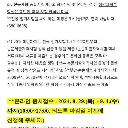
라.
전공시험
(
종합시험이라고
함)
진행
및
온라인
접수:
생명과학부
학생은
학번에
따라
시험
방식이
다름
**
전공
필기시험을
봐야
하는
학생은 9.6.(금
)
까지
연락
바랍니다.
(880-6698)
(1) 2010
학번까지는
전공
필기시험 (2) 2011
학번부터는
논문제출자격시험
성적
산출표
등을
제출 (
논문제출자격시험
대체
서류):
대체
서류를
제출하는
경우에도
온라인
등록은
모두
다
필수!!!!!
자세한
내용은'
생명과학부
논문제출자격시험
운영에
관한
규정
및
성적
산출표
서식
등'
참조 (
첨부2>
논문제출자격시험
대체)
2009
년
및 2010
년에
석사과정으로
입학하여,
석박사통합과정으로
진입【과거
입학방식】한
학생은
논자시
성적
산출표
등
제출
**
온라인
원서접수 :
2024. 8. 29.(
목) ~ 9. 4.(
수)
까지(10:00~17:00,
되도록
마감일
이전에
신청해
주세요.)