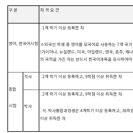
구 분
자 격 요 건
1
개 학기 이상 등록한 자
․
영어
,
한국어시험
※
외국인 학생 중 영어를 모국어로 사용하는
7
개 국가
(
가이아나
,
뉴질랜드
,
미국
,
아일랜드
,
영국
,
호주
,
캐나
의 국적을 가진 자는 반드시 한국어과목을 응시하여야
석사
2
개 학기 이상 등록하고
, 9
학점 이상 취득한 자
․
종합
2
개 학기 이상 등록하고
, 9
학점 이상 취득한 자
․
시험
박사
석
박사통합과정생은
4
개학기 이상 등록하고
, 36
학
․
․
이상 취득한 자