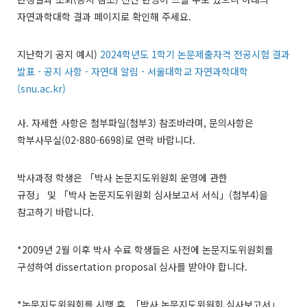
자연과학대학 결과 페이지로 확인해 주세요
.
지난학기 공지 예시
)
2024학년도 1학기 논문제출자격 전공시험 결과
발표 - 공지 사항 - 자연대 알림 - 서울대학교 자연과학대학
(snu.ac.kr)
사
.
자세한 사항은 첨부파일
(
첨부
3)
참조바라며
,
문의사항은
학부사무실
(02-880-6698)
로 연락 바랍니다
.
박사과정 학생은
「박사 논문지도위원회 운영에 관한
규정」
및
「박사 논문지도위원회 심사보고서 서식」
(
첨부
4)
을
참고하기 바랍니다
.
*2009
년
2
월 이후 박사 수료 학생들은 사전에 논문지도위원회를
구성하여
dissertation proposal
심사를 받아야 합니다
.
*
논문지도위원회를 시행 후
,
「박사 논문지도위원회 심사보고서」