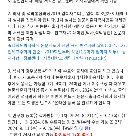
도 동일합니다
.
해당 서식은 정보센터
->
자료실에서 확인 가능
2. 박사 및 석박통합과정
2019
입학자부터는
입학 후
3
년차 이내에
1
차 심사를 진행해야 합니다
. 1
차 심사는 논문제출자격시험을 대체합
니다
. (1
차 심사
=
논문제출자격시험
)
해당자들은 이번 학기까지 결
과 서류를 제출 바랍니다
.
참고자료
:
대학원
(
박사
,
석
박통합
)
논문지
도에 관한 규정
★대학원박사학위 논문지도에 관한 규정 변경사항 알림(2024.2.27.
전체교수회의 인준)_2019학번부터 적용(1.2학기 입학자 모두) - 공
지사항 - 정보센터 - 서울대학교 생명과학부 (snu.ac.kr)
3. 석사의 경우
보통
4
학기 차에 수료와 동시에 졸업을 하고 있습니
다
.
따라서 보통
4
학기차에 논문제출자격시험에 응시합니다
.
수료
후에도 응시는 가능함
. (
예
: 4
학기
, 24
학점 이내 이수규정 다 채우고
논문제출자격시험 통과
->
논문심사 통과
). 2024-2
학기 마치고 졸업
예정인 석사과정 학생은 이번에 반드시 논문제출자격시험에 응시해
야함
.
모든 학생은 반드시
‘
온라인 등록
’
을 완료해야 합니다
.
4. 연구생 등록
(수료자만
)
:
1) 1
차
: 2024. 8. 21(
수
) ~ 9. 4.(
목
)
【
11
일간】
, ※ 2024. 8
월 수료자는
9. 2.(
월
)
부터 수납 가능
2)
2
차
:
2024. 9. 11.(
수
) ~ 9. 26.(
목
)
【
9
일간】
(
최종
)
*
평일
24
시간 납부 가능
(
마지막날
17:00
마감
)