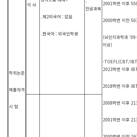
․
2001
학번 이후
55
석 사
전공과목
제
2
외국어
:
없음
․
2000
학번 이전
50
한국어
:
외국인학생
․
(
뇌인지과학과
‘09-
이상
)
-TOEFL(CBT/IBT)
2023학번 이후 IB
학위논문
2018
학번 이후
IBT
제출자격
2008
학번 이후
21
시 험
2001
학번 이후
21
2000
학번 이전
19