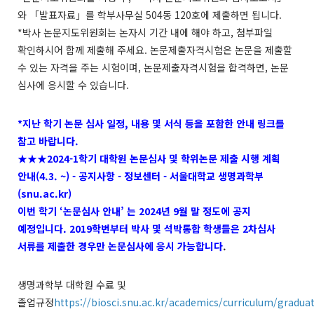
와
「발표자료」를 학부사무실
504
동
120
호에 제출하면 됩니다
.
*
박사 논문지도위원회는 논자시 기간 내에 해야 하고
,
첨부파일
확인하시어 함께 제출해 주세요
.
논문제출자격시험은 논문을 제출할
수 있는 자격을 주는 시험이며
,
논문제출자격시험을 합격하면
,
논문
심사에 응시할 수 있습니다
.
*지난 학기 논문 심사 일정, 내용 및 서식 등을 포함한 안내 링크를
참고 바랍니다.
★★★2024-1학기 대학원 논문심사 및 학위논문 제출 시행 계획
안내(4.3. ~) - 공지사항 - 정보센터 - 서울대학교 생명과학부
(snu.ac.kr)
이번 학기 ‘논문심사 안내’ 는 2024년 9월 말 정도에 공지
예정입니다. 2019학번부터 박사 및 석박통합 학생들은 2차심사
서류를 제출한 경우만 논문심사에 응시 가능합니다
.
생명과학부 대학원 수료 및
졸업규정
https://biosci.snu.ac.kr/academics/curriculum/graduat