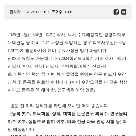
관리자
2024-08-16
조회수 3186
l
l
2025
년
2
월
(2024
년
2
학기
)
석사
,
박사 수료예정자인 생명과학부
대학원생 중 예비 수료 사정을 희망하는 경우 학부사무실
(504
동
120
호
)
에 방문하시어 예비 수료사정을 받기 바랍니다
.
전화로 요청도 가능합니다
. (2024
학년도
2
학기 기준 석사
: 4
학기
진입자
,
박사
: 4
학기 진입자
.
석박통합
: 6
학기 진입자
)
초과 학기인 학생 중 이번 학기 졸업을 원하는 경우 반드시 수강
신청 및 등록을 완료해야 합니다
. (
이미 수강요건을 다 갖춘 학생
이라도 등록은 꼭 해야 함
,
연구생은 해당 없음
)
-
방문 전 미리 성적표를 확인해 오시면 더욱 좋습니다
.
- (
등록 횟수
,
취득학점
,
성적
,
대학원 논문연구 과목수
,
연구윤리
이수 여부
,
실험조교 참여 여부
,
타과 전공 과목 인정 사항
등
)
확
인 예정입니다
.