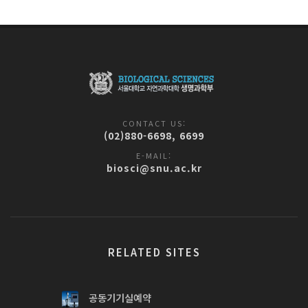
CONTACT US:
(02)880-6698, 6699
E-MAIL:
biosci@snu.ac.kr
RELATED SITES
공동기기실예약