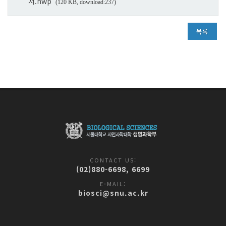
서.hwp
(120 KB, download:237)
목록
CONTACT US:
(02)880-6698, 6699
E-MAIL:
biosci@snu.ac.kr