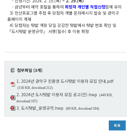
- 신청기간: 2024. 2. 15.(목)
~ 2. 29.(목)
- 금년부터 예약 포털을 통하여
희망자 개인별 직접신청
함에 유의
3) 전산프로그램 추첨 후 당첨자 개별 문자메시지 발송 및 관악구
홈페이지 게재
4) 당첨자는 텃밭 개장 당일 강감찬 텃밭에서 텃밭 번호 확인 및
「도시텃밭 운영규약」 서명(필수) 후 이용 확정
첨부파일 (3개)
1. 2024년 관악구 친환경 도시텃밭 이용자 모집 안내.pdf
(156 KB, download:212)
2. 2024년 도시텃밭 이용자 모집 공고(안).hwp
(449 KB,
download:197)
3. 도시텃밭_운영규약.hwp
(60 KB, download:184)
목록