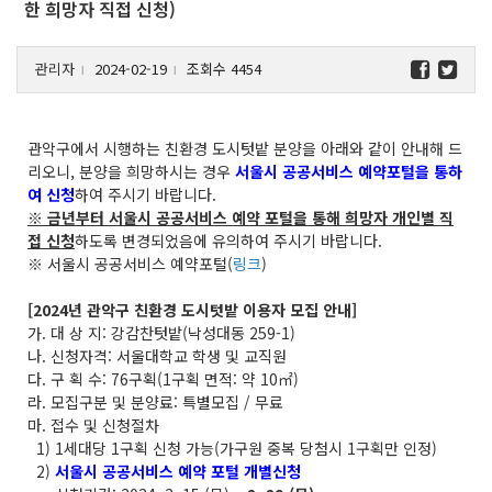
한 희망자 직접 신청)
관리자
2024-02-19
조회수 4454
l
l
관악구에서 시행하는 친환경 도시텃밭 분양을 아래와 같이 안내해 드
리오니, 분양을 희망하시는 경우
서울시 공공서비스 예약포털을 통하
여 신청
하여 주시기 바랍니다.
※ 금년부터 서울시 공공서비스 예약 포털을 통해 희망자 개인별 직
접 신청
하도록 변경되었음에 유의하여 주시기 바랍니다.
※ 서울시 공공서비스 예약포털(
링크
)
[2024년 관악구 친환경 도시텃밭 이용자 모집 안내]
가. 대 상 지: 강감찬텃밭(낙성대동 259-1)
나. 신청자격: 서울대학교 학생 및 교직원
다. 구 획 수: 76구획(1구획 면적: 약 10㎡)
라. 모집구분 및 분양료: 특별모집 / 무료
마. 접수 및 신청절차
1) 1세대당 1구획 신청 가능(가구원 중복 당첨시 1구획만 인정)
2)
서울시 공공서비스 예약 포털 개별신청