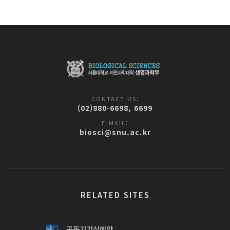
CONTACT US:
(02)880-6698, 6699
E-MAIL:
biosci@snu.ac.kr
RELATED SITES
공동기기실예약