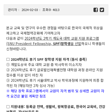
관리자
2024-02-03
조회수 4013
l
l
본교 교육 및 연구의 우수한 경험을 바탕으로 한국의 국제적 위상을
제고하고 국제협력강화에 기여하고자
다음과 같이
2024학년도 2학기 개도국 대학 교원 지원 프로그램
(SNU President Fellowship,
SPF)장학생
을 선발
하오니 학생들의
신청바랍니다.
□ 2024학년도 후기 SPF 장학생 지원 자격 (동시 충족)
① 개발도상국 주요 대학 교원 중 박사학위 미소지자
② 2024학년도 후기 글로벌인재특별전형 대학원 과정 온라인 지원
접수를 이상 없이 마친 자
③ 2024학년도 후기 서울대학교 박사 학위과정에 지원하여 최종 합
격된 자 (해당자만 2차 심사 가능)
※ 해당 장학 프로그램에서의 교원의 자격 범위 및 상세한 교원의 자
격 요건은 붙임 계획안 참조
□
지원내용: 등록금 전액, 생활비, 왕복항공료, 한국어 교육비, 건강
보험료, 자녀보육료 등