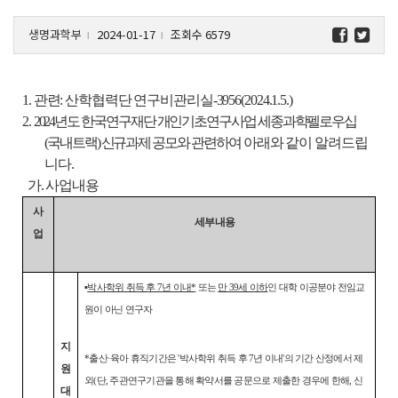
생명과학부
2024-01-17
조회수 6579
l
l
1. 관련: 산학협력단 연구비관리실-3956(2024.1.5.)
2.
2024년도 한국연구재단 개인기초연구사업 세종과학펠로우십
(국내트랙) 신규과제 공모와 관련
하여
아래와 같이 알려드립
니다.
가. 사업내용
사
세부내용
업
▪
박사학위 취득 후 7년 이내*
또는
만 39세 이하
인 대학 이공분야 전임교
원이 아닌 연구자
지
*출산·육아 휴직기간은 '박사학위 취득 후 7년 이내'의 기간 산정에서 제
원
외(단, 주관연구기관을 통해 확약서를 공문으로 제출한 경우에 한해, 신
대