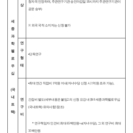
청자격 인정하며, 주관연구기관 승인마감일 18시까지 주관연구기관이
상
공문 송부)
세
※ 외국 국적 소지자는 신청 불가
종
과
연
학
구
펠
▪단독연구
형
로
태
우
십
▪최대 연간 직접비 1억원 이내(자녀수당 신청 시 1억원 초과 가능),
(국
내
연
간접비 별도(세부내용은 붙임2.의 신청 요강 내 [Ⅱ-9 세종과학펠로우십
트
구
(국내트랙) 유의사항] 참조)
랙)
비
* 연구책임자 인건비 최대 65백만원+α(자녀수당), 그 외 연구비 최대
35백만원