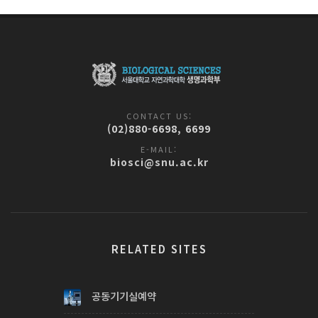
CONTACT US:
(02)880-6698, 6699
E-MAIL:
biosci@snu.ac.kr
RELATED SITES
공동기기실예약