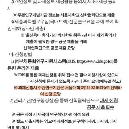
2) 개인정보 및 과제정보 제공활용 동의서,제3자 제공 동의
서
※ 주관연구개발기관 정보는 서울대학교 산학협력단으로 제출
3) 세종과학펠로우십(국내트랙) 전문연구요원 과제 부여 확
인서(해당자만 제출)
※ '출산육아 휴직기간 박사학위 취득 7년 이내 제외 확약서'
제출이 필요한 경우 공문 제출을 위해
산학협력단으로 공문 제출 요망
마. 신청방법
1)
범부처통합연구지원시스템(IRIS, https://www.iris.go.kr)을
통한 온라인 제출
※ IRIS를 통한 과제신청을 위해 접수 전 필수 이행사항이 있으니
과제신청에 문제가 없도록 사전에 준비 요망(매뉴얼 참고)
※ 과제신청시 주관연구기관은 서울대학교(119-82-08433)로 선택하
여 신청 요망
2) 관리기관(연구행정실)을 통해 산학협력단으로
과제 신청
공문 제출 필수
※ 공문 작성 시 제목에 연구책임자명 작성 요망
※ 별도 제출서류는 없으며 과제정보(연구책임자명, 과제명, 과제
번호 등) 명시