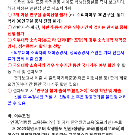
- 인턴십 참여 도중 학적변동 시에도 학생행정실로 즉시 보고하며,
해당 학생은 인턴십 선발 취소처리됨
○ 2개 이상 연구실 중복신청 불가
(ex. 수리과학부 00연구실, 통계
학과 00연구실 동시 진행 불가)
○
상반기-하계 간,
하반기-동계 간은 연수기간이 겹치는 관계로 중복
신청 불가
○ 외부대학 소속자(본교 타 단과대학 포함)의 경우 소속대학 재학증
명서, 성적증명서 확인 후 선발
- 외부대학 소속자의 재학증명서, 성적증명서 스캔본 기타 선발서
류와 함께 제출 요망
○ 국외대학 소속자의 경우 연수기간 동안 국내거주 여부 확인
후 활
동 개시 및 결과보고
- 결과보고서 제출 시 출입국기록증명(혹은 여권사본 등) 함께 제출
요망(연수기간 동안 국내거주 확인 필요)
○
결과보고 시
'연구실 참여 출석부(붙임2-2)' 작성 확인 및 제출
- 선발 후 부정사항 적발 시 선발취소 혹은 활동결과를 불인정 처리
할 수 있음
바. 이수조건
- 인권/성평등 교육(온라인) 및 자체 안전환경교육(오프라인) 수료
※ 2023학년도부터 학생들도 인권/성평등 교육(법정의무교육)의
이수가 의무화됨에 따라, 참여자는 교육이수증 제출하도록함