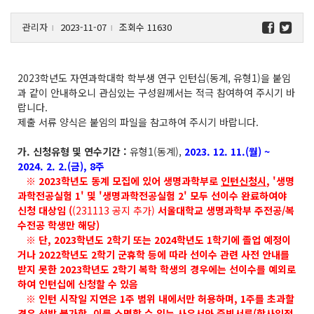
관리자
2023-11-07
조회수 11630
l
l
2023학년도 자연과학대학 학부생 연구 인턴십(동계, 유형1)을 붙임
과 같이 안내하오니 관심있는 구성원께서는 적극 참여하여 주시기 바
랍니다.
제출 서류 양식은 붙임의 파일을 참고하여 주시기 바랍니다.
가. 신청유형 및 연수기간 :
유형1(동계),
2023. 12. 11.(월) ~
2024. 2. 2.(금), 8주
※
2023학년
도 동계 모집에 있어 생명과학부로
인턴신청시
, '생명
과학전공실험 1' 및 '생명과학전공실험 2' 모두 선이수 완료하여야
신청 대상임 (
(231113 공지 추가)
서울대학교 생명과학부 주전공/복
수전공 학생만 해당)
※ 단, 2023학년도 2학기 또는 2024학년도 1학기에 졸업 예정이
거나 2022학년도 2학기 군휴학 등에 따라 선이수 관련 사전 안내를
받지 못한 2023학년도 2학기 복학 학생의 경우에는 선이수를 예외로
하여 인턴십에 신청할 수 있음
※ 인턴 시작일 지연은 1주 범위 내에서만 허용하며, 1주를 초과할
경우 선발 불가함. 이를 소명할 수 있는 사유서와 증빙서류(학사일정