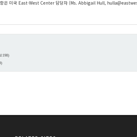
ast-West Center 담당자 (Ms. Abbigail Hull, hulla@eastwes
d:198)
9)