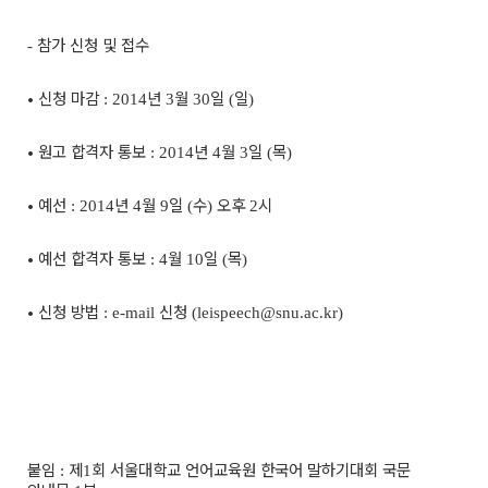
참가 신청 및 접수
-
•
신청 마감
년
월
일
일
: 2014
3
30
(
)
•
원고 합격자 통보
년
월
일
목
: 2014
4
3
(
)
•
예선
년
월
일
수
오후
시
: 2014
4
9
(
)
2
•
예선 합격자 통보
월
일
목
: 4
10
(
)
•
신청 방법
신청
: e-mail
(leispeech@snu.ac.kr)
붙임
제
회 서울대학교 언어교육원 한국어 말하기대회 국문
:
1