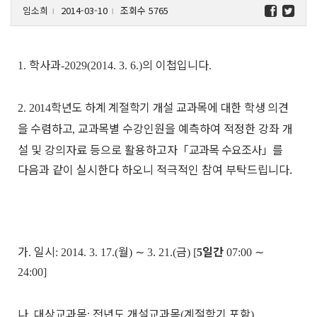
임소희
2014-03-10
조회수 5765
l
l
학사과
의 이첩입니다
1.
-2029(2014. 3. 6.)
.
학년도 하계 계절학기 개설 교과목에 대한 학생 의견
2.
2014
을 수렴하고
교과목
별 수강인원을 예측하여 적정한 강좌 개
,
설 및 강의자료 등으로 활용하고자
「
교과목 수요조사
」
를
다음과 같이 실시한다 하오니 적극적인 참여 부탁드립니다.
가
일시
월
∼
금
일간
∼
.
: 2014. 3. 17.(
)
3. 21.(
) [
5
07:00
24:00]
나
대상교과목
전년도 개설교과목
계절학기 포함
.
:
(
)