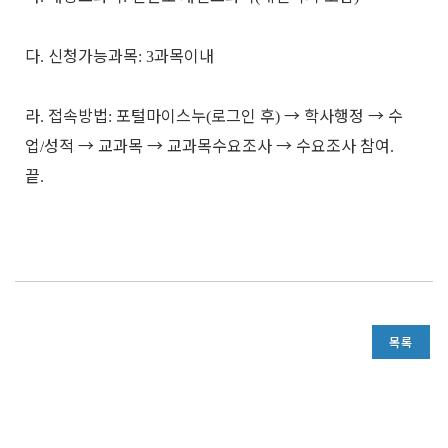
다
신청가능과목
과목이내
.
: 3
라
접속방법
포털마이스누
로그인 후
→
학사행정
→
수
.
:
(
)
업
성적
→
교과목
→
교과목수요조사
→
수요조사 참여
/
.
끝
.
목록