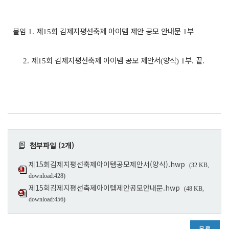
붙임
제
회 김제지평선축제 아이템 제안 공모 안내문
부
1.
15
1
제
회 김제지평선축제 아이템 공모 제안서
양식
부
끝
2.
15
(
) 1
.
.
첨부파일 (2개)
제15회김제지평선축제아이템공모제안서(양식).hwp
(32 KB,
download:428)
제15회김제지평선축제아이템제안공모안내문.hwp
(48 KB,
download:456)
목록