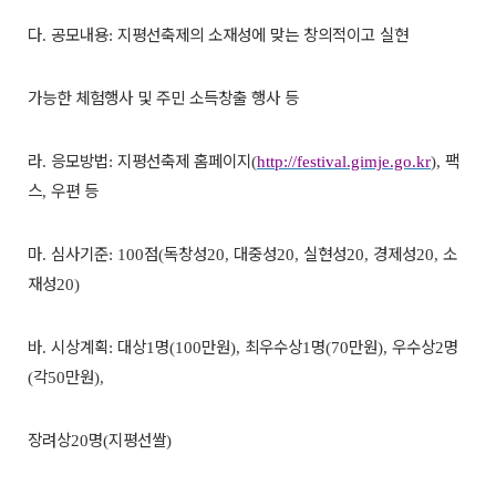
다
공모내용
지평선축제의 소재성에 맞는 창의적이고 실현
.
:
가능한 체험행사 및 주민 소득창출 행사 등
라
응모방법
지평선축제 홈페이지
팩
.
:
(
http://festival.gimje.go.kr
),
스
우편 등
,
마
심사기준
점
독창성
대중성
실현성
경제성
소
.
: 100
(
20,
20,
20,
20,
재성
20)
바
시상계획
대상
명
만원
최우수상
명
만원
우수상
명
.
:
1
(100
),
1
(70
),
2
각
만원
(
50
),
장려상
명
지평선쌀
20
(
)