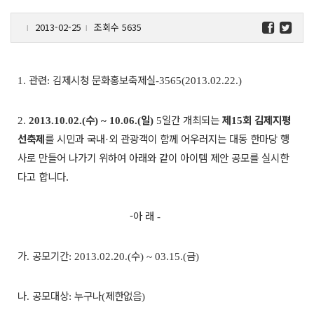
2013-02-25
조회수 5635
l
l
관련
김제시청 문화홍보축제실
1.
:
-3565(2013.02.22.)
수
일
일간 개최되는
제
회 김제지평
2.
2013.10.02.(
) ~ 10.06.(
)
5
15
선축제
를 시민과
국내
외 관광객이 함께 어우러지는 대동 한마당 행
·
사로 만들어 나가기 위하여 아래와 같이 아이템
제안 공모를 실시한
다고 합니다.
-아 래
-
가
공모기간
수
금
.
: 2013.02.20.(
) ~ 03.15.(
)
나
공모대상
누구나
제한없음
.
:
(
)