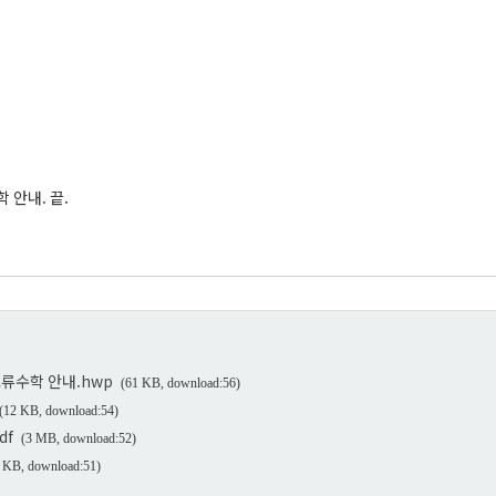
 안내. 끝.
류수학 안내.hwp
(61 KB, download:56)
(12 KB, download:54)
df
(3 MB, download:52)
 KB, download:51)