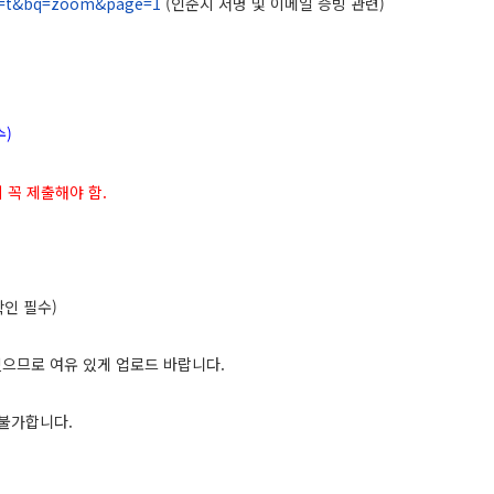
&bt=t&bq=zoom&page=1
(
인준지 서명 및 이메일 증빙 관련
)
수
)
지
꼭 제출해야 함
.
확인 필수
)
있으므로 여유 있게 업로드 바랍니다
.
 불가합니다
.