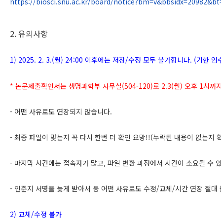
https://biosci.snu.ac.kr/board/notice?bm=v&bbsidx=20982
2.
유의사항
1) 2025. 2. 3.(
월
) 24:00
이후에는 저장
/
수정 모두 불가합니다
. (
기한 엄
*
논문제출확인서는
생명과학부 사무실
(504-120)
로
2.3(
월
)
오후
1
시까
-
어떤 사유로도 연장되지 않습니다
.
-
최종 파일이 맞는지 꼭 다시 한번 더 확인 요망
!!(
누락된 내용이 없는지 
-
마지막 시간에는 접속자가 많고
,
파일 변환 과정에서 시간이 소요될 수 
-
인준지 서명을 늦게 받아서 등 어떤 사유로도 수정
/
교체
/
시간 연장 절대
2)
교체
/
수정 불가