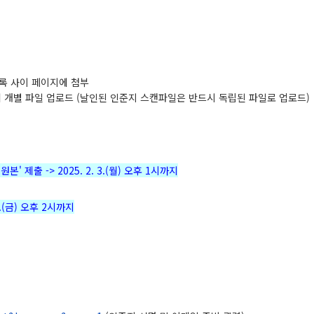
록 사이 페이지에 첨부
에
개별 파일 업로드
(
날인된 인준지 스캔파일은 반드시
독립된 파일로 업로드
)
 원본
'
제출
-> 2025. 2. 3.(
월
)
오후
1
시까지
.(
금
)
오후
2
시까지
.