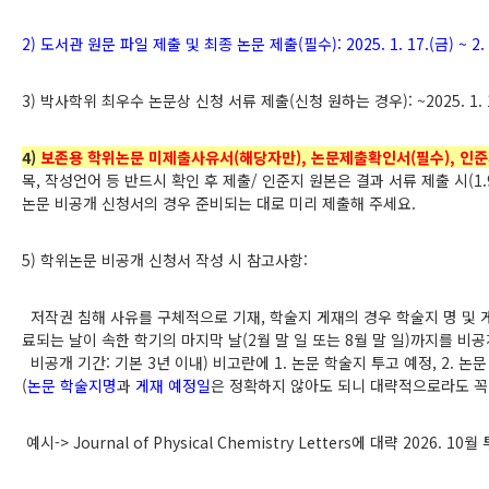
2)
도서관 원문 파일 제출 및 최종 논문 제출
(
필수
): 2025. 1. 17.(
금
) ~ 2.
3)
박사학위 최우수 논문상 신청 서류 제출
(
신청 원하는 경우
): ~2025. 1. 
4)
보존용 학위논문 미제출사유서(해당자만), 논문제출확인서(필수), 인준
목
,
작성언어 등 반드시 확인 후 제출
/
인준지 원본은 결과 서류 제출 시
(1.
논문 비공개 신청서의 경우 준비되는 대로 미리 제출해 주세요
.
5)
학위논문 비공개 신청서 작성 시 참고사항
:
저작권 침해 사유를 구체적으로 기재
,
학술지 게재의 경우 학술지 명 및 
료되는 날이 속한 학기의
마지막 날
(2
월 말 일 또는
8
월 말 일
)
까지를 비공
비공개 기간
:
기본
3
년 이내
)
비고란에
1.
논문 학술지 투고 예정
, 2.
논문
(
논문 학술지명
과
게재 예정일
은 정확하지 않아도 되니 대략적으로라도 꼭
예시
-> Journal of Physical Chemistry Letters
에 대략
2026. 10
월 