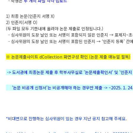
-
학생은
두 개의 파일 각각 업로드
1)
최종 논문
(
인준지 서명
X)
2)
인준지
(
서명
O)
(
두 파일 모두 기한내에 올려야 논문 제출로 인정됩니다
.)
-
심사위원의 도장 날인 또는 서명이 포함되지 않은 인준지
→
표제지
~
초
-
심사위원의 도장 날인 또는 서명이 포함된 인준지
→ ‘
인준지 등록
’
칸
※
논문제출사이트
dCollection
화면구성 확인
(
논문 제출 매뉴얼 필독
)
->
도서관에 최종논문 제출 후 학부사무실로
'
논문제출확인서
'
및
'
인준지
'
논문 비공개 신청서
'
는 비공개해야 하는 경우만 제출
-> ~2025. 1. 24
*
비대면으로 진행하는 심사위원이 있는 경우 지난 공지 참고해 주세요