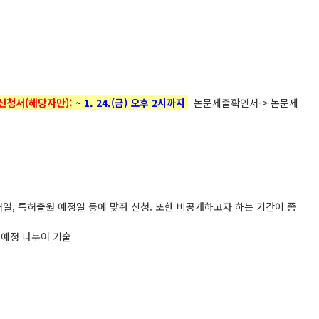
신청서(해당자만):
~ 1. 24.(
금) 오후 2시까지
논문제출확인서
->
논문제
재일
,
특허출원 예정일 등에 맞춰 신청
.
또한
비공개하고자 하는 기간이 종
 예정 나누어 기술