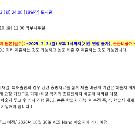
 3.(
월
) 24:00 [18
일간
]
도서관
10.(
금
) 11:00
학부사무실
지 원본(필수):
~2025. 2. 3.(
월) 오후 1시까지(기한 연장 불가),
논문비공개 
9.)
미리 제출하는 것도 가능하고 논문 제출 후 제출하는 것도 가능합니다
.
게재일
,
특허출원의 경우 관련 증빙자료를 함께 제출 비공개 기간은 학술지 게
개 요청 기간으로 기재
(
해당 학기의 종료일까지 비공개 처리될 예정
,
 학술지 투고 후 심사 진행 중
, 3.
논문 학술지 리뷰 후 수정 중
, 4.
학술지 게재
 기입해야 합니다
.)
투고 예정
/ 2026
년
10
월
30
일
ACS Nano
학술지에 게재 예정