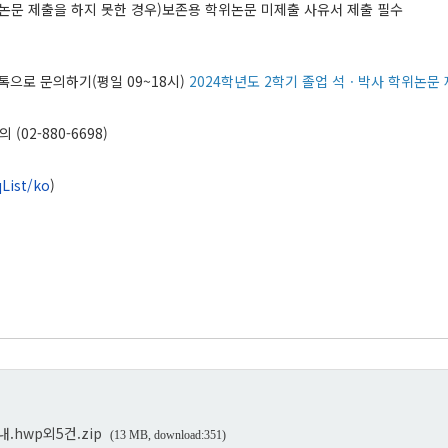
논문 제출을 하지 못한 경우
)
보존용 학위논문 미제출 사유서 제출 필수
톡으로 문의하기
(
평일
09~18
시
)
2024학년도 2학기 졸업 석ㆍ박사 학위논문
문의
(02-880-6698)
qList/ko
)
내.hwp외5건.zip
(13 MB, download:351)