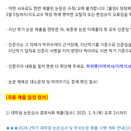
-
어떤 사유로도 한번 제출된 논문은 수정
/
교체 불가합니다
. [
붙임
6
정정제
3
월
5
일까지
(
지도교수 책임 하에 명박한 오탈자 또는 편집상의
오류임을 
-
지난 학기 논문 제출을 연장한 자
,
보존용 논문 미제출자 등 모두 인준일
-
인준지는 그 자체가 학위수여의 근거임에
,
지난학기를 기준으로 인준일을
지난학기 일자로 인준지 서명을 이미 받았다 하더라도
이번 학기 기준으
-
인준지의 내용
을 필히 한번 더 확인해 주세요
.
학위명
(
이학박사
/
이학석
-
논문 제목은 대소문자 및 띄어쓰기도 함께 확인 필수
!
[
최종 제출 일정 정리]
1)
대학원 논문심사 결과서류 제출
(
필수
): 2025. 1. 9.(
목
)
오후
2
시까지
★★★2024-2학기 대학원 논문심사 및 학위논문 제출 시행 계획 안내(10.8