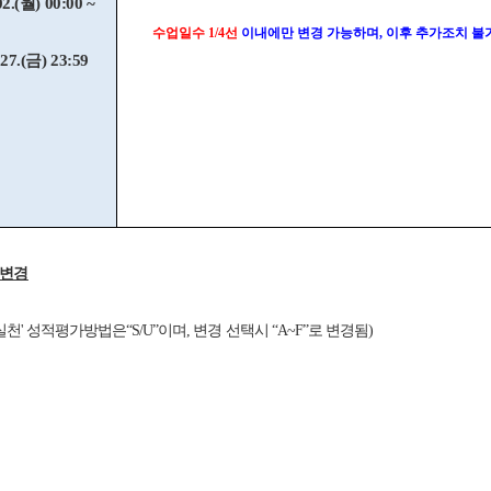
02.(월) 00:00 ~
수업일수 1/4선
이내에만 변경 가능하며, 이후 추가조치 불
 27.(금) 23:59
 변경
 실천' 성적평가방법은“S/U”이며, 변경 선택시 “A~F”로 변경됨)