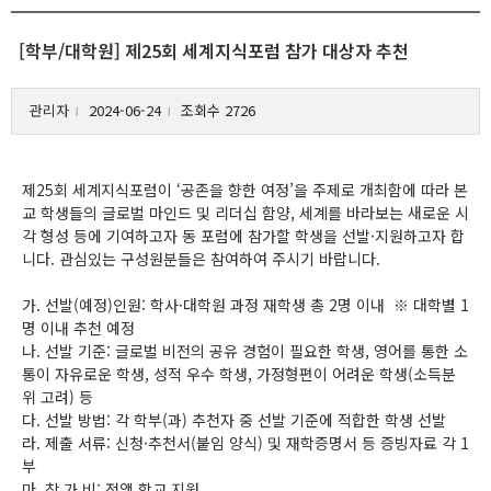
[학부/대학원] 제25회 세계지식포럼 참가 대상자 추천
관리자
2024-06-24
조회수 2726
l
l
제25회 세계지식포럼이 ‘공존을 향한 여정’을 주제로 개최함에 따라 본
교 학생들의 글로벌 마인드 및 리더십 함양, 세계를 바라보는 새로운 시
각 형성 등에 기여하고자 동 포럼에 참가할 학생을 선발·지원하고자 합
니다. 관심있는 구성원분들은 참여하여 주시기 바랍니다.
가. 선발(예정)인원: 학사·대학원 과정 재학생 총 2명 이내 ※ 대학별 1
명 이내 추천 예정
나. 선발 기준: 글로벌 비전의 공유 경험이 필요한 학생, 영어를 통한 소
통이 자유로운 학생, 성적 우수 학생, 가정형편이 어려운 학생(소득분
위 고려) 등
다. 선발 방법: 각 학부(과) 추천자 중 선발 기준에 적합한 학생 선발
라. 제출 서류: 신청·추천서(붙임 양식) 및 재학증명서 등 증빙자료 각 1
부
마. 참 가 비: 전액 학교 지원