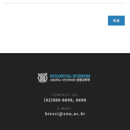
목록
CONTACT US:
(02)880-6698, 6699
E-MAIL:
biosci@snu.ac.kr