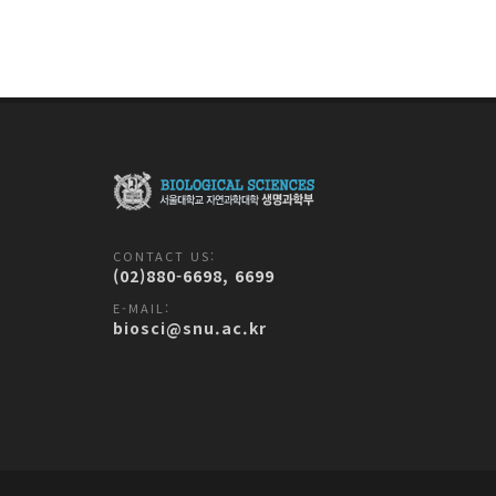
CONTACT US:
(02)880-6698, 6699
E-MAIL:
biosci@snu.ac.kr