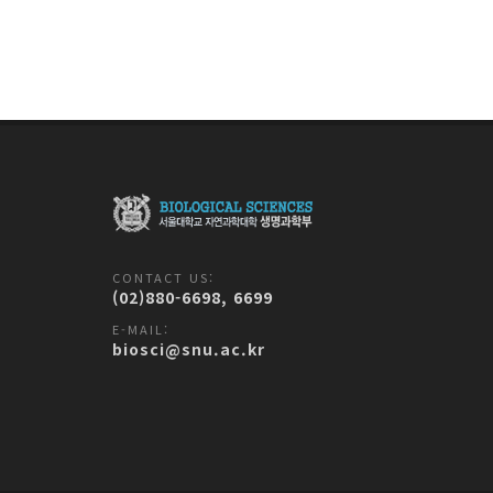
CONTACT US:
(02)880-6698, 6699
E-MAIL:
biosci@snu.ac.kr