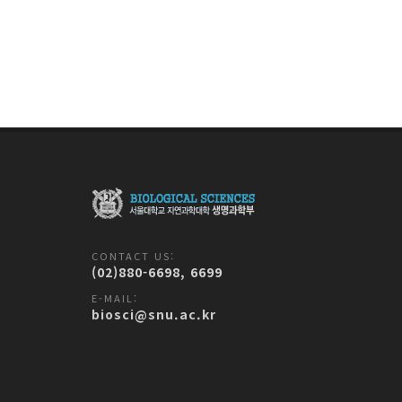
CONTACT US:
(02)880-6698, 6699
E-MAIL:
biosci@snu.ac.kr