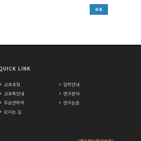
목록
QUICK LINK
교과과정
입학안내
교과목안내
연구분야
주요연락처
연구논문
오시는 길
[개인정보처리방침]