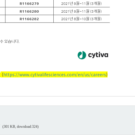
(
https://www.cytivalifesciences.com/en/us/careers
)
원
(301 KB, download:324)